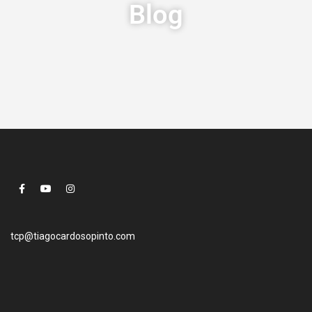
Blog
tcp@tiagocardosopinto.com